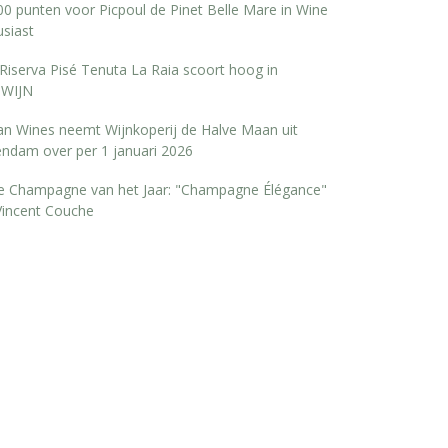
0 punten voor Picpoul de Pinet Belle Mare in Wine
siast
Riserva Pisé Tenuta La Raia scoort hoog in
WIJN
san Wines neemt Wijnkoperij de Halve Maan uit
endam over per 1 januari 2026
e Champagne van het Jaar: "Champagne Élégance"
Vincent Couche