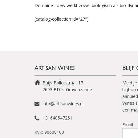
Domaine Loew werkt zowel biologisch als bio-dynam
[catalog-collection id="27"]
Artisan Wines
Blijf
Buijs Ballotstraat 17
Meld je
2693 BD
's-Gravenzande
blijf o
aanbied
Wines s
info@artisanwines.nl
een mai
+31648547251
Email
KvK: 90608100