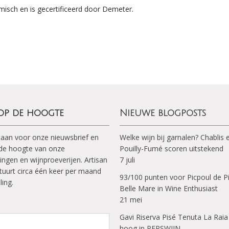
isch en is gecertificeerd door Demeter.
 op de hoogte
Nieuwe blogposts
 aan voor onze nieuwsbrief en
Welke wijn bij garnalen? Chablis 
p de hoogte van onze
Pouilly-Fumé scoren uitstekend
ingen en wijnproeverijen. Artisan
7 juli
tuurt circa één keer per maand
93/100 punten voor Picpoul de P
ling.
Belle Mare in Wine Enthusiast
21 mei
Gavi Riserva Pisé Tenuta La Raia
hoog in PERSWIJN