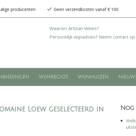
halige producenten
Geen verzendkosten vanaf € 100
Waarom Artisan Wines?
Persoonlijk wijnadvies? Neem contact op
NBIEDINGEN
WIJNREGIO'S
WIJNHUIZEN
NIEUW
Nog 
maine Loew geselecteerd in
Welke
uitst