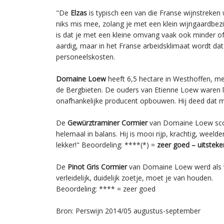
"De
Elzas
is typisch een van die Franse wijnstreken w
niks mis mee, zolang je met een klein wijngaardbez
is dat je met een kleine omvang vaak ook minder of 
aardig, maar in het Franse arbeidsklimaat wordt da
personeelskosten.
Domaine Loew
heeft 6,5 hectare in Westhoffen, me
de Bergbieten. De ouders van Etienne Loew waren li
onafhankelijke producent opbouwen. Hij deed dat m
De
Gewürztraminer Cormier
van Domaine Loew scoord
helemaal in balans. Hij is mooi rijp, krachtig, weeld
lekker!" Beoordeling: ****(*) =
zeer goed – uitstek
De
Pinot Gris Cormier
van Domaine Loew werd als vo
verleidelijk, duidelijk zoetje, moet je van houden.
Beoordeling: **** = zeer goed
Bron: Perswijn 2014/05 augustus-september