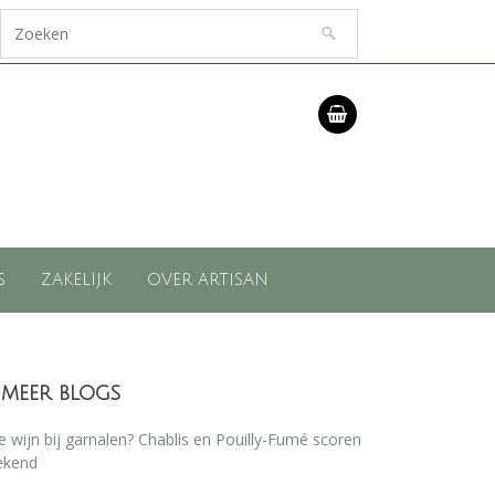
S
ZAKELIJK
OVER ARTISAN
meer blogs
 wijn bij garnalen? Chablis en Pouilly-Fumé scoren
ekend