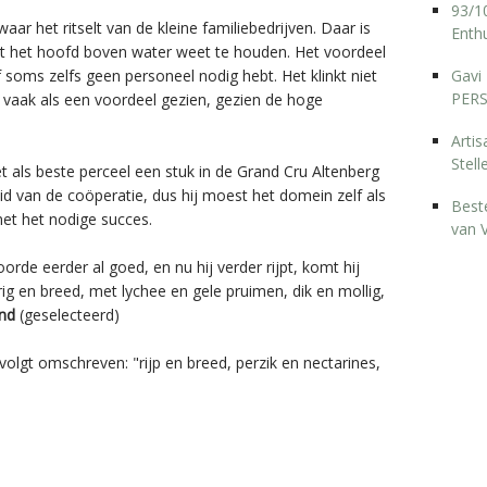
93/10
aar het ritselt van de kleine familiebedrijven. Daar is
Enthu
it het hoofd boven water weet te houden. Het voordeel
soms zelfs geen personeel nodig hebt. Het klinkt niet
Gavi 
PERS
t vaak als een voordeel gezien, gezien de hoge
Arti
Stell
t als beste perceel een stuk in de Grand Cru Altenberg
d van de coöperatie, dus hij moest het domein zelf als
Best
et het nodige succes.
van 
e eerder al goed, en nu hij verder rijpt, komt hij
erig en breed, met lychee en gele pruimen, dik en mollig,
end
(geselecteerd)
lgt omschreven: "rijp en breed, perzik en nectarines,