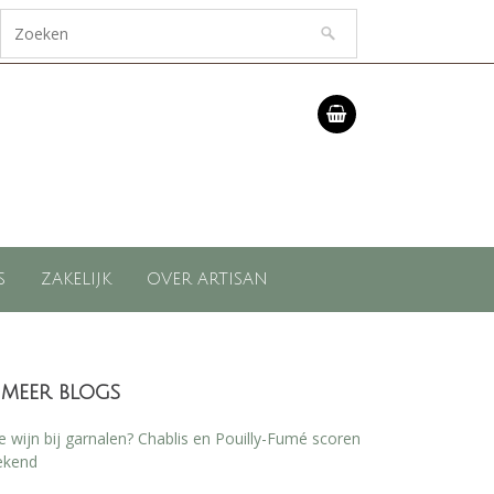
S
ZAKELIJK
OVER ARTISAN
meer blogs
 wijn bij garnalen? Chablis en Pouilly-Fumé scoren
ekend