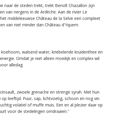
ie naar de steden trekt, trekt Benoît Chazallon zijn
den van nergens in de Ardèche. Aan de rivier Le
n het middeleeuwse Château de la Selve een compleet
ten van niet minder dan Château d'Yquem.
e koehoorn, walsend water, kriebelende kruidenthee en
ergie. Omdat je niet alleen moeilijk en complex wil
voor alledag.
 cinsault, zwoele grenache en strenge syrah. Met hun
op leeftijd. Puur, sap, lichtvoetig, schoon en nog vin
uchtig volatiel of muffe muis. Een en al plezier daar op
duurt voor de stedelingen omdraaien."