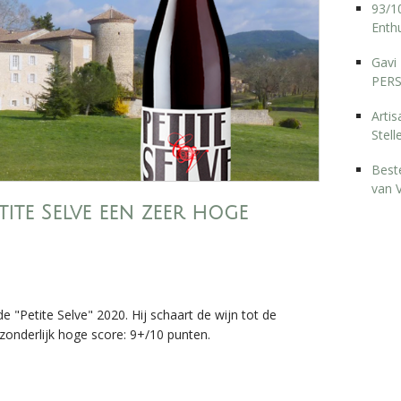
93/10
Enthu
Gavi 
PERS
Arti
Stell
Best
van 
ite Selve een zeer hoge
 de "Petite Selve" 2020. Hij schaart de wijn tot de
onderlijk hoge score: 9+/10 punten.