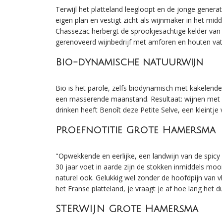
Terwijl het platteland leegloopt en de jonge generat
eigen plan en vestigt zicht als wijnmaker in het mid
Chassezac herbergt de sprookjesachtige kelder va
gerenoveerd wijnbedrijf met amforen en houten va
Bio-dynamische natuurwijn
Bio is het parole, zelfs biodynamisch met kakelend
een masserende maanstand. Resultaat: wijnen met en
drinken heeft Benoît deze Petite Selve, een kleintje 
Proefnotitie Grote Hamersma
"Opwekkende en eerlijke, een landwijn van de spicy
30 jaar voet in aarde zijn de stokken inmiddels mooi 
naturel ook. Gelukkig wel zonder de hoofdpijn van vl
het Franse platteland, je vraagt je af hoe lang het 
STERWIJN Grote Hamersma