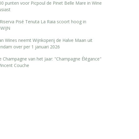
0 punten voor Picpoul de Pinet Belle Mare in Wine
siast
Riserva Pisé Tenuta La Raia scoort hoog in
WIJN
san Wines neemt Wijnkoperij de Halve Maan uit
endam over per 1 januari 2026
e Champagne van het Jaar: "Champagne Élégance"
Vincent Couche