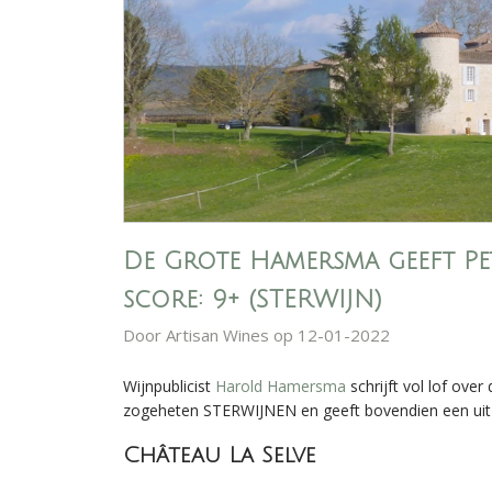
De Grote Hamersma geeft Pet
score: 9+ (STERWIJN)
Door
Artisan Wines
op 12-01-2022
Wijnpublicist
Harold Hamersma
schrijft vol lof over
zogeheten STERWIJNEN en geeft bovendien een uitz
Château La Selve