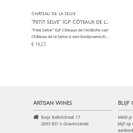
Château de la Selve
"Petit Selve" IGP Côteaux de l'Ardèche
"Petit Selve" IGP Côteaux de l'Ardèche van
Château de la Selve is een biodynamische
rode wijn gemaakt van Cinsault, Grenache
€
14,25
en Syrah
Artisan Wines
Blijf
Buijs Ballotstraat 17
Meld je
2693 BD
's-Gravenzande
blijf o
aanbied