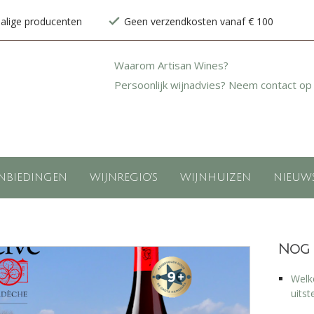
halige producenten
Geen verzendkosten vanaf € 100
Waarom Artisan Wines?
Persoonlijk wijnadvies? Neem contact op
NBIEDINGEN
WIJNREGIO'S
WIJNHUIZEN
NIEUW
Nog 
Welke
uitst