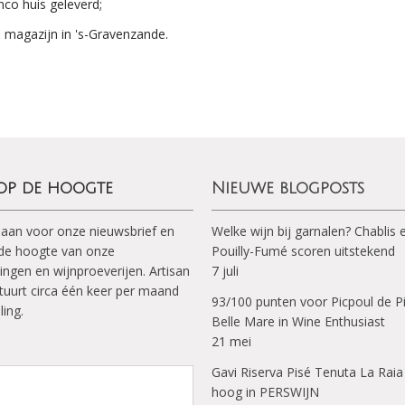
nco huis geleverd;
s magazijn in 's-Gravenzande.
 op de hoogte
Nieuwe blogposts
 aan voor onze nieuwsbrief en
Welke wijn bij garnalen? Chablis 
p de hoogte van onze
Pouilly-Fumé scoren uitstekend
ingen en wijnproeverijen. Artisan
7 juli
tuurt circa één keer per maand
93/100 punten voor Picpoul de P
ling.
Belle Mare in Wine Enthusiast
21 mei
Gavi Riserva Pisé Tenuta La Raia
hoog in PERSWIJN