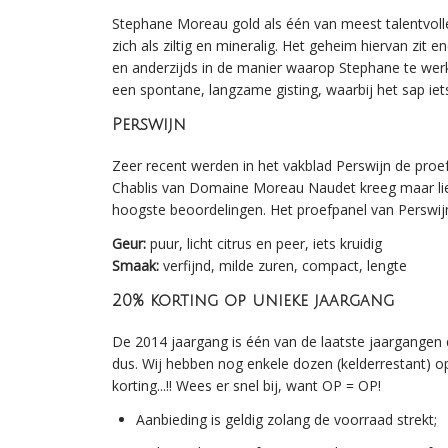
Stephane Moreau gold als één van meest talentvolle 
zich als ziltig en mineralig. Het geheim hiervan zit e
en anderzijds in de manier waarop Stephane te werk
een spontane, langzame gisting, waarbij het sap iets 
Perswijn
Zeer recent werden in het vakblad Perswijn de proef
Chablis van Domaine Moreau Naudet kreeg maar lie
hoogste beoordelingen. Het proefpanel van Perswijn 
Geur:
puur, licht citrus en peer, iets kruidig
Smaak:
verfijnd, milde zuren, compact, lengte
20% korting op unieke jaargang
De 2014 jaargang is één van de laatste jaargangen 
dus. Wij hebben nog enkele dozen (kelderrestant) o
korting...!! Wees er snel bij, want OP = OP!
Aanbieding is geldig zolang de voorraad strekt;