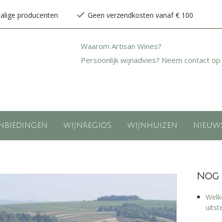
halige producenten
Geen verzendkosten vanaf € 100
Waarom Artisan Wines?
Persoonlijk wijnadvies? Neem contact op
NBIEDINGEN
WIJNREGIO'S
WIJNHUIZEN
NIEUW
Nog 
Welke
uitst