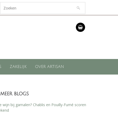
S
ZAKELIJK
OVER ARTISAN
meer blogs
 wijn bij garnalen? Chablis en Pouilly-Fumé scoren
ekend