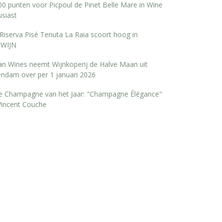
0 punten voor Picpoul de Pinet Belle Mare in Wine
siast
Riserva Pisé Tenuta La Raia scoort hoog in
WIJN
san Wines neemt Wijnkoperij de Halve Maan uit
endam over per 1 januari 2026
e Champagne van het Jaar: "Champagne Élégance"
Vincent Couche