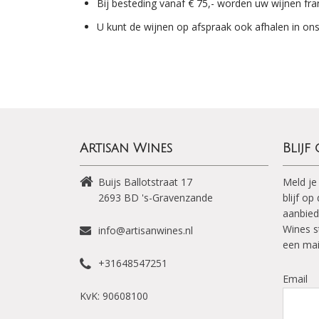
Bij besteding vanaf € 75,- worden uw wijnen fra
U kunt de wijnen op afspraak ook afhalen in on
Artisan Wines
Blijf
Buijs Ballotstraat 17
Meld je
2693 BD
's-Gravenzande
blijf o
aanbied
Wines s
info@artisanwines.nl
een mai
+31648547251
Email
KvK: 90608100