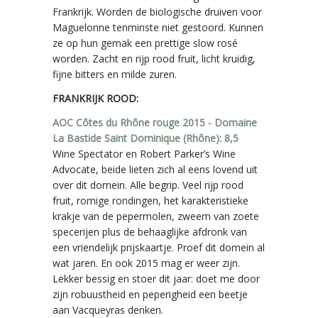
Frankrijk. Worden de biologische druiven voor
Maguelonne tenminste niet gestoord. Kunnen
ze op hun gemak een prettige slow rosé
worden. Zacht en rijp rood fruit, licht kruidig,
fijne bitters en milde zuren.
FRANKRIJK ROOD:
AOC Côtes du Rhône rouge 2015 - Domaine
La Bastide Saint Dominique (Rhône): 8,5
Wine Spectator en Robert Parker’s Wine
Advocate, beide lieten zich al eens lovend uit
over dit domein. Alle begrip. Veel rijp rood
fruit, romige rondingen, het karakteristieke
krakje van de pepermolen, zweem van zoete
specerijen plus de behaaglijke afdronk van
een vriendelijk prijskaartje. Proef dit domein al
wat jaren. En ook 2015 mag er weer zijn.
Lekker bessig en stoer dit jaar: doet me door
zijn robuustheid en peperigheid een beetje
aan Vacqueyras denken.