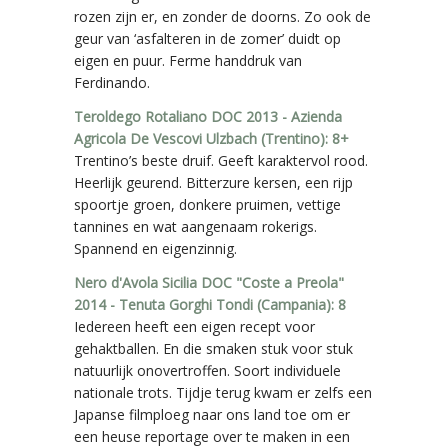
rozen zijn er, en zonder de doorns. Zo ook de
geur van ‘asfalteren in de zomer’ duidt op
eigen en puur. Ferme handdruk van
Ferdinando.
Teroldego Rotaliano DOC 2013 - Azienda
Agricola De Vescovi Ulzbach (Trentino): 8+
Trentino’s beste druif. Geeft karaktervol rood.
Heerlijk geurend. Bitterzure kersen, een rijp
spoortje groen, donkere pruimen, vettige
tannines en wat aangenaam rokerigs.
Spannend en eigenzinnig.
Nero d'Avola Sicilia DOC "Coste a Preola"
2014 - Tenuta Gorghi Tondi (Campania): 8
Iedereen heeft een eigen recept voor
gehaktballen. En die smaken stuk voor stuk
natuurlijk onovertroffen. Soort individuele
nationale trots. Tijdje terug kwam er zelfs een
Japanse filmploeg naar ons land toe om er
een heuse reportage over te maken in een