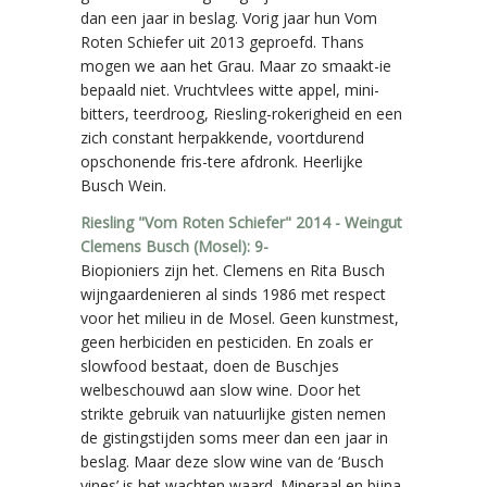
dan een jaar in beslag. Vorig jaar hun Vom
Roten Schiefer uit 2013 geproefd. Thans
mogen we aan het Grau. Maar zo smaakt-ie
bepaald niet. Vruchtvlees witte appel, mini-
bitters, teerdroog, Riesling-rokerigheid en een
zich constant herpakkende, voortdurend
opschonende fris-tere afdronk. Heerlijke
Busch Wein.
Riesling "Vom Roten Schiefer" 2014 - Weingut
Clemens Busch (Mosel): 9-
Biopioniers zijn het. Clemens en Rita Busch
wijngaardenieren al sinds 1986 met respect
voor het milieu in de Mosel. Geen kunstmest,
geen herbiciden en pesticiden. En zoals er
slowfood bestaat, doen de Buschjes
welbeschouwd aan slow wine. Door het
strikte gebruik van natuurlijke gisten nemen
de gistingstijden soms meer dan een jaar in
beslag. Maar deze slow wine van de ‘Busch
vines’ is het wachten waard. Mineraal en bijna