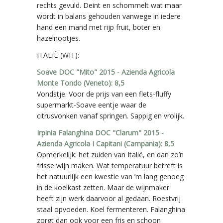
rechts gevuld. Deint en schommelt wat maar
wordt in balans gehouden vanwege in iedere
hand een mand met rijp fruit, boter en
hazelnootjes.
ITALIË (WIT):
Soave DOC "Mito" 2015 - Azienda Agricola
Monte Tondo (Veneto): 8,5
Vondstje. Voor de prijs van een flets-fluffy
supermarkt-Soave eentje waar de
citrusvonken vanaf springen. Sappig en vrolijk.
Irpinia Falanghina DOC "Clarum" 2015 -
Azienda Agricola I Capitani (Campania): 8,5
Opmerkelijk: het zuiden van Italië, en dan zo’n
frisse wijn maken. Wat temperatuur betreft is
het natuurlijk een kwestie van ’m lang genoeg
in de koelkast zetten. Maar de wijnmaker
heeft zijn werk daarvoor al gedaan. Roestvrij
staal opvoeden. Koel fermenteren. Falanghina
zorgt dan ook voor een fris en schoon