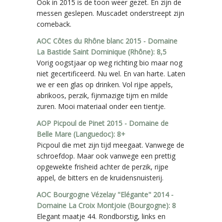
Ook in 2015 is de toon weer gezet. En zijn de
messen geslepen. Muscadet onderstreept zijn
comeback.
AOC Côtes du Rhône blanc 2015 - Domaine
La Bastide Saint Dominique (Rhône): 8,5
Vorig oogstjaar op weg richting bio maar nog
niet gecertificeerd. Nu wel. En van harte. Laten
we er een glas op drinken. Vol rijpe appels,
abrikoos, perzik, fijnmazige tijm en milde
zuren. Mooi materiaal onder een tientje.
AOP Picpoul de Pinet 2015 - Domaine de
Belle Mare (Languedoc): 8+
Picpoul die met zijn tijd meegaat. Vanwege de
schroefdop. Maar ook vanwege een prettig
opgewekte frisheid achter de perzik, rijpe
appel, de bitters en de kruidensnuisterij.
AOC Bourgogne Vézelay "Elégante" 2014 -
Domaine La Croix Montjoie (Bourgogne): 8
Elegant maatje 44. Rondborstig, links en