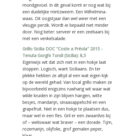
mondgevoel. In dit geval komt er nog wat bij:
een duidelijke mintzweem. Een Wilhelmina-
waas. Dit oogstjaar dan wel weer met een
vleugje perzik. Wordt-ie bepaald niet minder
door. Nog beter: serveer er een zeebaars bij
met een venkelsalade.
Grillo Sicilia DOC "Coste a Préola" 2015 -
Tenuta Gorghi Tondi (Sicilia): 8,5
Eigenwijs wit dat zich niet in een hokje laat
stoppen. Logisch, want Siciliaans. En ter
plekke hebben ze altijd al een wat eigen kijk
op de wereld gehad. Van local grillo maken ze
bijvoorbeeld enigszins ruwharig wit waar wat
wilde kruiden in zijn blijven hangen, witte
besjes, mandarijn, sinaasappelschil en een
grapefruit. Niet in een hokje te plaatsen dus,
maar wel in een fles. Gril er een zwaardvis bij
of – weliswaar wat braver – een dorade. Tijm,
rozemarijn, olijfolie, grof gemalen peper,
klaar.